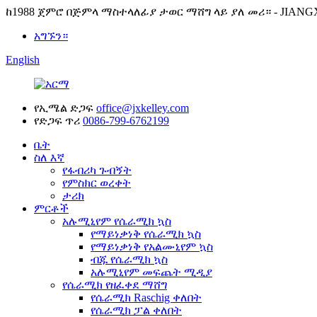
ከ1988 ጀምሮ በጅምላ ማስተላለፊያ ታወር ማሸግ ላይ ያለ መሪ። - JIANG
አግኙን።
English
የኢሜል ድጋፍ
office@jxkelley.com
የድጋፍ ጥሪ
0086-799-6762199
ቤት
ስለ እኛ
የፋብሪካ ጉብኝት
የምስክር ወረቀት
ታሪክ
ምርቶች
አሉሚኒየም የሴራሚክ ኳስ
የማይነቃነቅ የሴራሚክ ኳስ
የማይነቃነቅ የአልሙኒየም ኳስ
ብጁ የሴራሚክ ኳስ
አሉሚኒየም መፍጨት ሚዲያ
የሴራሚክ የዘፈቀደ ማሸግ
የሴራሚክ Raschig ቀለበት
የሴራሚክ ፓል ቀለበት