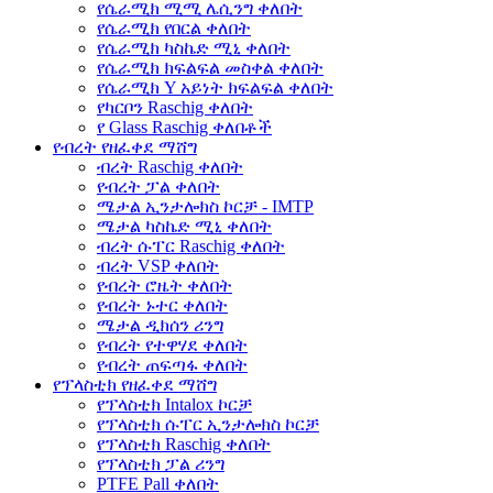
የሴራሚክ ሚሚ ሌሲንግ ቀለበት
የሴራሚክ የበርል ቀለበት
የሴራሚክ ካስኬድ ሚኒ ቀለበት
የሴራሚክ ክፍልፍል መስቀል ቀለበት
የሴራሚክ Y አይነት ክፍልፍል ቀለበት
የካርቦን Raschig ቀለበት
የ Glass Raschig ቀለበቶች
የብረት የዘፈቀደ ማሸግ
ብረት Raschig ቀለበት
የብረት ፓል ቀለበት
ሜታል ኢንታሎክስ ኮርቻ - IMTP
ሜታል ካስኬድ ሚኒ ቀለበት
ብረት ሱፐር Raschig ቀለበት
ብረት VSP ቀለበት
የብረት ሮዜት ቀለበት
የብረት ኑተር ቀለበት
ሜታል ዲክሰን ሪንግ
የብረት የተዋሃደ ቀለበት
የብረት ጠፍጣፋ ቀለበት
የፕላስቲክ የዘፈቀደ ማሸግ
የፕላስቲክ Intalox ኮርቻ
የፕላስቲክ ሱፐር ኢንታሎክስ ኮርቻ
የፕላስቲክ Raschig ቀለበት
የፕላስቲክ ፓል ሪንግ
PTFE Pall ቀለበት