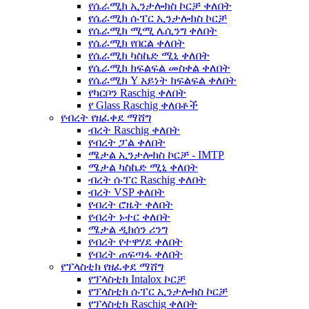
የሴራሚክ ኢንታሎክስ ኮርቻ ቀለበት
የሴራሚክ ሱፐር ኢንታሎክስ ኮርቻ
የሴራሚክ ሚሚ ሌሲንግ ቀለበት
የሴራሚክ የበርል ቀለበት
የሴራሚክ ካስኬድ ሚኒ ቀለበት
የሴራሚክ ክፍልፍል መስቀል ቀለበት
የሴራሚክ Y አይነት ክፍልፍል ቀለበት
የካርቦን Raschig ቀለበት
የ Glass Raschig ቀለበቶች
የብረት የዘፈቀደ ማሸግ
ብረት Raschig ቀለበት
የብረት ፓል ቀለበት
ሜታል ኢንታሎክስ ኮርቻ - IMTP
ሜታል ካስኬድ ሚኒ ቀለበት
ብረት ሱፐር Raschig ቀለበት
ብረት VSP ቀለበት
የብረት ሮዜት ቀለበት
የብረት ኑተር ቀለበት
ሜታል ዲክሰን ሪንግ
የብረት የተዋሃደ ቀለበት
የብረት ጠፍጣፋ ቀለበት
የፕላስቲክ የዘፈቀደ ማሸግ
የፕላስቲክ Intalox ኮርቻ
የፕላስቲክ ሱፐር ኢንታሎክስ ኮርቻ
የፕላስቲክ Raschig ቀለበት