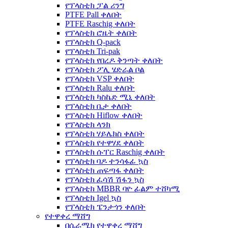
የፕላስቲክ ፓል ሪንግ
PTFE Pall ቀለበት
PTFE Raschig ቀለበት
የፕላስቲክ ሮዜት ቀለበት
የፕላስቲክ Q-pack
የፕላስቲክ Tri-pak
የፕላስቲክ የበረዶ ቅንጣት ቀለበት
የፕላስቲክ ፖሊ ሄድራል ቦል
የፕላስቲክ VSP ቀለበት
የፕላስቲክ Ralu ቀለበት
የፕላስቲክ ካስኬድ ሚኒ ቀለበት
የፕላስቲክ ቤታ ቀለበት
የፕላስቲክ Hiflow ቀለበት
የፕላስቲክ ላንክ
የፕላስቲክ ሃይሌክስ ቀለበት
የፕላስቲክ የተዋሃደ ቀለበት
የፕላስቲክ ሱፐር Raschig ቀለበት
የፕላስቲክ ባዶ ተንሳፋፊ ኳስ
የፕላስቲክ ጠፍጣፋ ቀለበት
የፕላስቲክ ፈሳሽ ሽፋን ኳስ
የፕላስቲክ MBBR ባዮ ፊልም ተሸካሚ
የፕላስቲክ Igel ኳስ
የፕላስቲክ ፔንታጎን ቀለበት
የተዋቀረ ማሸግ
በሴራሚክ የተዋቀረ ማሸግ