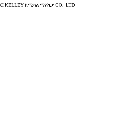
XI KELLEY ኬሚካል ማሸጊያ CO., LTD