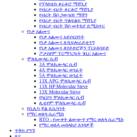
የፕላስቲክ ቆርቆሮ ማሸጊያ
የብረታ ብረት ቆርቆሮ ማሸጊያ
የብረት ሽቦ ጋውዝድ ማሸግ
የብረታ ብረት ጥልፍልፍ ማሸጊያ
የብረታ ብረት ሽቦ መትከያ ዴሚስተር
የነቃ አልሙና
የነቃ አልሙና አድሶርበንት
የነቃ አልሙና ለዲፍሎራይቲንግ
የነቃ አልሙና ለሃይድሮጅን ፐርኦክሳይድ
ፖታስየም ፐርማንጋኔት ገቢር አልሙና
ሞለኪውላር ሲቭ
3A ሞለኪውላር ሲቭ
4A ሞለኪውላር ወንፊት
5A ሞለኪውላር ወንፊት
13X APG ሞለኪውላር ሲቭ
13X HP Molecular Sieve
13X Molecular Sieve
የካርቦን ሞለኪውላር ሲቭ
ሊቲየም ሞለኪውላር ሲቭ
የሲሊካ ጄል ዴሲካንት
የማር ወለላ ሴራሚክ
RTO - የሙቀት ልውውጥ የማር ወለላ ሴራሚክ
የማር ወለላ መከላከያ እገዳዎች
ጥቅስ ያግኙ
ዜና