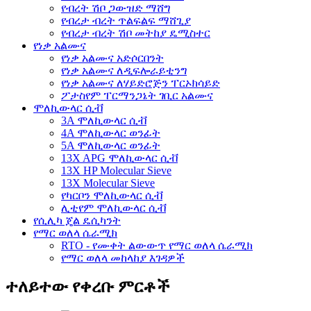
የብረት ሽቦ ጋውዝድ ማሸግ
የብረታ ብረት ጥልፍልፍ ማሸጊያ
የብረታ ብረት ሽቦ መትከያ ዴሚስተር
የነቃ አልሙና
የነቃ አልሙና አድሶርበንት
የነቃ አልሙና ለዲፍሎራይቲንግ
የነቃ አልሙና ለሃይድሮጅን ፐርኦክሳይድ
ፖታስየም ፐርማንጋኔት ገቢር አልሙና
ሞለኪውላር ሲቭ
3A ሞለኪውላር ሲቭ
4A ሞለኪውላር ወንፊት
5A ሞለኪውላር ወንፊት
13X APG ሞለኪውላር ሲቭ
13X HP Molecular Sieve
13X Molecular Sieve
የካርቦን ሞለኪውላር ሲቭ
ሊቲየም ሞለኪውላር ሲቭ
የሲሊካ ጄል ዴሲካንት
የማር ወለላ ሴራሚክ
RTO - የሙቀት ልውውጥ የማር ወለላ ሴራሚክ
የማር ወለላ መከላከያ እገዳዎች
ተለይተው የቀረቡ ምርቶች