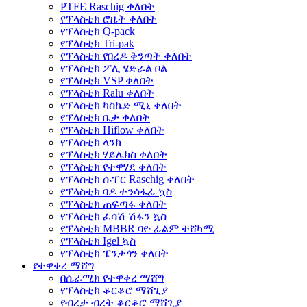
PTFE Raschig ቀለበት
የፕላስቲክ ሮዜት ቀለበት
የፕላስቲክ Q-pack
የፕላስቲክ Tri-pak
የፕላስቲክ የበረዶ ቅንጣት ቀለበት
የፕላስቲክ ፖሊ ሄድራል ቦል
የፕላስቲክ VSP ቀለበት
የፕላስቲክ Ralu ቀለበት
የፕላስቲክ ካስኬድ ሚኒ ቀለበት
የፕላስቲክ ቤታ ቀለበት
የፕላስቲክ Hiflow ቀለበት
የፕላስቲክ ላንክ
የፕላስቲክ ሃይሌክስ ቀለበት
የፕላስቲክ የተዋሃደ ቀለበት
የፕላስቲክ ሱፐር Raschig ቀለበት
የፕላስቲክ ባዶ ተንሳፋፊ ኳስ
የፕላስቲክ ጠፍጣፋ ቀለበት
የፕላስቲክ ፈሳሽ ሽፋን ኳስ
የፕላስቲክ MBBR ባዮ ፊልም ተሸካሚ
የፕላስቲክ Igel ኳስ
የፕላስቲክ ፔንታጎን ቀለበት
የተዋቀረ ማሸግ
በሴራሚክ የተዋቀረ ማሸግ
የፕላስቲክ ቆርቆሮ ማሸጊያ
የብረታ ብረት ቆርቆሮ ማሸጊያ