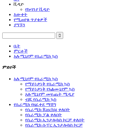
ቪዲዮ
የኩባንያ ቪዲዮ
እውቀት
የሚጠየቁ ጥያቄዎች
ያግኙን
ቤት
ምርቶች
አሉሚኒየም የሴራሚክ ኳስ
ምድቦች
አሉሚኒየም የሴራሚክ ኳስ
የማይነቃነቅ የሴራሚክ ኳስ
የማይነቃነቅ የአልሙኒየም ኳስ
አሉሚኒየም መፍጨት ሚዲያ
ብጁ የሴራሚክ ኳስ
የሴራሚክ የዘፈቀደ ማሸግ
የሴራሚክ Raschig ቀለበት
የሴራሚክ ፓል ቀለበት
የሴራሚክ ኢንታሎክስ ኮርቻ ቀለበት
የሴራሚክ ሱፐር ኢንታሎክስ ኮርቻ