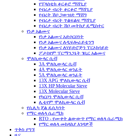
የፕላስቲክ ቆርቆሮ ማሸጊያ
የብረታ ብረት ቆርቆሮ ማሸጊያ
የብረት ሽቦ ጋውዝድ ማሸግ
የብረታ ብረት ጥልፍልፍ ማሸጊያ
የብረታ ብረት ሽቦ መትከያ ዴሚስተር
የነቃ አልሙና
የነቃ አልሙና አድሶርበንት
የነቃ አልሙና ለዲፍሎራይቲንግ
የነቃ አልሙና ለሃይድሮጅን ፐርኦክሳይድ
ፖታስየም ፐርማንጋኔት ገቢር አልሙና
ሞለኪውላር ሲቭ
3A ሞለኪውላር ሲቭ
4A ሞለኪውላር ወንፊት
5A ሞለኪውላር ወንፊት
13X APG ሞለኪውላር ሲቭ
13X HP Molecular Sieve
13X Molecular Sieve
የካርቦን ሞለኪውላር ሲቭ
ሊቲየም ሞለኪውላር ሲቭ
የሲሊካ ጄል ዴሲካንት
የማር ወለላ ሴራሚክ
RTO - የሙቀት ልውውጥ የማር ወለላ ሴራሚክ
የማር ወለላ መከላከያ እገዳዎች
ጥቅስ ያግኙ
ዜና