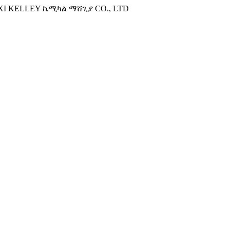
XI KELLEY ኬሚካል ማሸጊያ CO., LTD