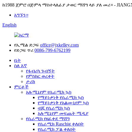
ከ1988 ጀምሮ በጅምላ ማስተላለፊያ ታወር ማሸግ ላይ ያለ መሪ። - JIANG
አግኙን።
English
የኢሜል ድጋፍ
office@jxkelley.com
የድጋፍ ጥሪ
0086-799-6762199
ቤት
ስለ እኛ
የፋብሪካ ጉብኝት
የምስክር ወረቀት
ታሪክ
ምርቶች
አሉሚኒየም የሴራሚክ ኳስ
የማይነቃነቅ የሴራሚክ ኳስ
የማይነቃነቅ የአልሙኒየም ኳስ
ብጁ የሴራሚክ ኳስ
አሉሚኒየም መፍጨት ሚዲያ
የሴራሚክ የዘፈቀደ ማሸግ
የሴራሚክ Raschig ቀለበት
የሴራሚክ ፓል ቀለበት