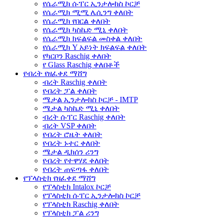
የሴራሚክ ሱፐር ኢንታሎክስ ኮርቻ
የሴራሚክ ሚሚ ሌሲንግ ቀለበት
የሴራሚክ የበርል ቀለበት
የሴራሚክ ካስኬድ ሚኒ ቀለበት
የሴራሚክ ክፍልፍል መስቀል ቀለበት
የሴራሚክ Y አይነት ክፍልፍል ቀለበት
የካርቦን Raschig ቀለበት
የ Glass Raschig ቀለበቶች
የብረት የዘፈቀደ ማሸግ
ብረት Raschig ቀለበት
የብረት ፓል ቀለበት
ሜታል ኢንታሎክስ ኮርቻ - IMTP
ሜታል ካስኬድ ሚኒ ቀለበት
ብረት ሱፐር Raschig ቀለበት
ብረት VSP ቀለበት
የብረት ሮዜት ቀለበት
የብረት ኑተር ቀለበት
ሜታል ዲክሰን ሪንግ
የብረት የተዋሃደ ቀለበት
የብረት ጠፍጣፋ ቀለበት
የፕላስቲክ የዘፈቀደ ማሸግ
የፕላስቲክ Intalox ኮርቻ
የፕላስቲክ ሱፐር ኢንታሎክስ ኮርቻ
የፕላስቲክ Raschig ቀለበት
የፕላስቲክ ፓል ሪንግ