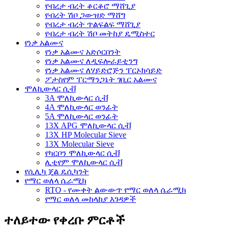
የብረታ ብረት ቆርቆሮ ማሸጊያ
የብረት ሽቦ ጋውዝድ ማሸግ
የብረታ ብረት ጥልፍልፍ ማሸጊያ
የብረታ ብረት ሽቦ መትከያ ዴሚስተር
የነቃ አልሙና
የነቃ አልሙና አድሶርበንት
የነቃ አልሙና ለዲፍሎራይቲንግ
የነቃ አልሙና ለሃይድሮጅን ፐርኦክሳይድ
ፖታስየም ፐርማንጋኔት ገቢር አልሙና
ሞለኪውላር ሲቭ
3A ሞለኪውላር ሲቭ
4A ሞለኪውላር ወንፊት
5A ሞለኪውላር ወንፊት
13X APG ሞለኪውላር ሲቭ
13X HP Molecular Sieve
13X Molecular Sieve
የካርቦን ሞለኪውላር ሲቭ
ሊቲየም ሞለኪውላር ሲቭ
የሲሊካ ጄል ዴሲካንት
የማር ወለላ ሴራሚክ
RTO - የሙቀት ልውውጥ የማር ወለላ ሴራሚክ
የማር ወለላ መከላከያ እገዳዎች
ተለይተው የቀረቡ ምርቶች