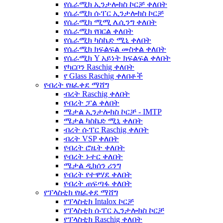
የሴራሚክ ኢንታሎክስ ኮርቻ ቀለበት
የሴራሚክ ሱፐር ኢንታሎክስ ኮርቻ
የሴራሚክ ሚሚ ሌሲንግ ቀለበት
የሴራሚክ የበርል ቀለበት
የሴራሚክ ካስኬድ ሚኒ ቀለበት
የሴራሚክ ክፍልፍል መስቀል ቀለበት
የሴራሚክ Y አይነት ክፍልፍል ቀለበት
የካርቦን Raschig ቀለበት
የ Glass Raschig ቀለበቶች
የብረት የዘፈቀደ ማሸግ
ብረት Raschig ቀለበት
የብረት ፓል ቀለበት
ሜታል ኢንታሎክስ ኮርቻ - IMTP
ሜታል ካስኬድ ሚኒ ቀለበት
ብረት ሱፐር Raschig ቀለበት
ብረት VSP ቀለበት
የብረት ሮዜት ቀለበት
የብረት ኑተር ቀለበት
ሜታል ዲክሰን ሪንግ
የብረት የተዋሃደ ቀለበት
የብረት ጠፍጣፋ ቀለበት
የፕላስቲክ የዘፈቀደ ማሸግ
የፕላስቲክ Intalox ኮርቻ
የፕላስቲክ ሱፐር ኢንታሎክስ ኮርቻ
የፕላስቲክ Raschig ቀለበት