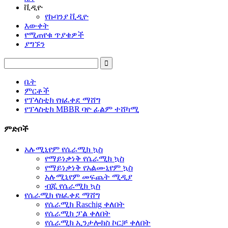
ቪዲዮ
የኩባንያ ቪዲዮ
እውቀት
የሚጠየቁ ጥያቄዎች
ያግኙን
ቤት
ምርቶች
የፕላስቲክ የዘፈቀደ ማሸግ
የፕላስቲክ MBBR ባዮ ፊልም ተሸካሚ
ምድቦች
አሉሚኒየም የሴራሚክ ኳስ
የማይነቃነቅ የሴራሚክ ኳስ
የማይነቃነቅ የአልሙኒየም ኳስ
አሉሚኒየም መፍጨት ሚዲያ
ብጁ የሴራሚክ ኳስ
የሴራሚክ የዘፈቀደ ማሸግ
የሴራሚክ Raschig ቀለበት
የሴራሚክ ፓል ቀለበት
የሴራሚክ ኢንታሎክስ ኮርቻ ቀለበት