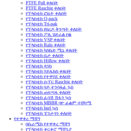
PTFE Pall ቀለበት
PTFE Raschig ቀለበት
የፕላስቲክ ሮዜት ቀለበት
የፕላስቲክ Q-pack
የፕላስቲክ Tri-pak
የፕላስቲክ የበረዶ ቅንጣት ቀለበት
የፕላስቲክ ፖሊ ሄድራል ቦል
የፕላስቲክ VSP ቀለበት
የፕላስቲክ Ralu ቀለበት
የፕላስቲክ ካስኬድ ሚኒ ቀለበት
የፕላስቲክ ቤታ ቀለበት
የፕላስቲክ Hiflow ቀለበት
የፕላስቲክ ላንክ
የፕላስቲክ ሃይሌክስ ቀለበት
የፕላስቲክ የተዋሃደ ቀለበት
የፕላስቲክ ሱፐር Raschig ቀለበት
የፕላስቲክ ባዶ ተንሳፋፊ ኳስ
የፕላስቲክ ጠፍጣፋ ቀለበት
የፕላስቲክ ፈሳሽ ሽፋን ኳስ
የፕላስቲክ MBBR ባዮ ፊልም ተሸካሚ
የፕላስቲክ Igel ኳስ
የፕላስቲክ ፔንታጎን ቀለበት
የተዋቀረ ማሸግ
በሴራሚክ የተዋቀረ ማሸግ
የፕላስቲክ ቆርቆሮ ማሸጊያ