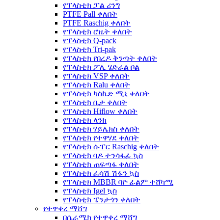
የፕላስቲክ ፓል ሪንግ
PTFE Pall ቀለበት
PTFE Raschig ቀለበት
የፕላስቲክ ሮዜት ቀለበት
የፕላስቲክ Q-pack
የፕላስቲክ Tri-pak
የፕላስቲክ የበረዶ ቅንጣት ቀለበት
የፕላስቲክ ፖሊ ሄድራል ቦል
የፕላስቲክ VSP ቀለበት
የፕላስቲክ Ralu ቀለበት
የፕላስቲክ ካስኬድ ሚኒ ቀለበት
የፕላስቲክ ቤታ ቀለበት
የፕላስቲክ Hiflow ቀለበት
የፕላስቲክ ላንክ
የፕላስቲክ ሃይሌክስ ቀለበት
የፕላስቲክ የተዋሃደ ቀለበት
የፕላስቲክ ሱፐር Raschig ቀለበት
የፕላስቲክ ባዶ ተንሳፋፊ ኳስ
የፕላስቲክ ጠፍጣፋ ቀለበት
የፕላስቲክ ፈሳሽ ሽፋን ኳስ
የፕላስቲክ MBBR ባዮ ፊልም ተሸካሚ
የፕላስቲክ Igel ኳስ
የፕላስቲክ ፔንታጎን ቀለበት
የተዋቀረ ማሸግ
በሴራሚክ የተዋቀረ ማሸግ